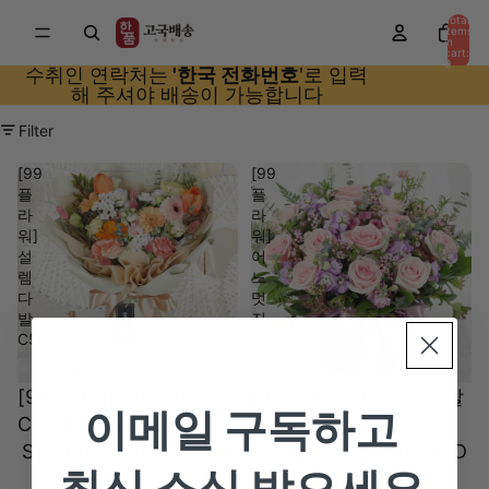
Total
items
in
cart:
0
수취인 연락처는
'한국 전화번호
'로 입력
해 주셔야 배송이 가능합니다
Filter
[99
[99
플
플
라
라
워]
워]
설
어
렘
느
다
멋
발
진
C559
날
B510
[99플라워] 설렘다발
[99플라워] 어느 멋진 날
이메일 구독하고
C559
B510
Sale price
$69.99 USD
Sale price
$79.99 USD
Regular price
Regular price