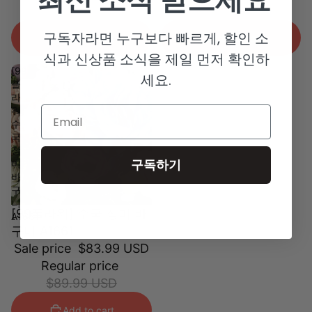
최신 소식 받으세요
$74.99 USD
$83.99 USD
구독자라면 누구보다 빠르게, 할인 소
Add to cart
Add to cart
식과 신상품 소식을 제일 먼저 확인하
[99
세요.
플
라
워]
Email
수
국
장
구독하기
미
바
구
니
[99플라워] 수국 장미 바
A1661
구니 A1661
Sale price
$83.99 USD
Regular price
$89.99 USD
Add to cart