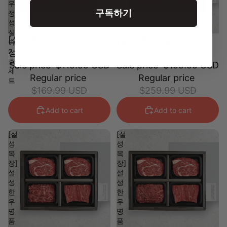
우
우
구독하기
정
정
성
성
실
등
[설성목장] 설성한우 정
[설성목장] 설성한우 정
속
심
2
성 실속 2호 세트
세
성 등심 세트
호
트
Sale price
$119.99 USD
Sale price
$199.99 USD
세
Regular price
Regular price
트
$169.99 USD
$259.99 USD
Add to cart
Add to cart
[설
[설
성
성
목
목
장]
장]
설
설
성
성
한
한
우
우
명
명
품
품