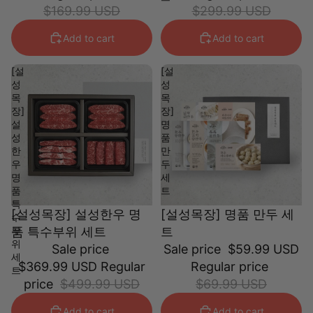
$169.99 USD
$299.99 USD
Add to cart
Add to cart
[설
[설
성
성
목
목
장]
장]
설
명
성
품
한
만
우
두
명
세
품
트
특
[설성목장] 설성한우 명
[설성목장] 명품 만두 세
수
부
품 특수부위 세트
트
위
Sale price
Sale price
$59.99 USD
세
$369.99 USD
Regular
Regular price
트
price
$499.99 USD
$69.99 USD
Add to cart
Add to cart