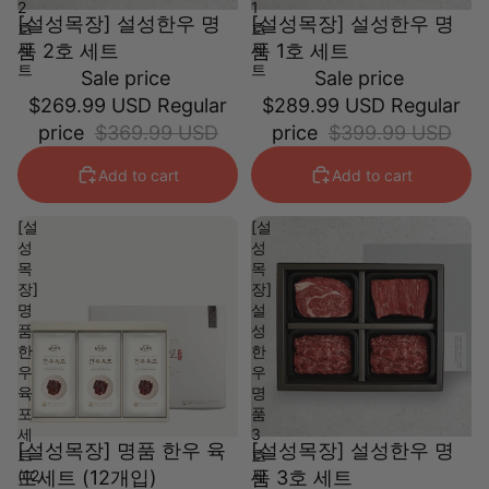
2
1
[설성목장] 설성한우 명
[설성목장] 설성한우 명
호
호
세
품 2호 세트
세
품 1호 세트
트
트
Sale price
Sale price
$269.99 USD
Regular
$289.99 USD
Regular
price
$369.99 USD
price
$399.99 USD
Add to cart
Add to cart
[설
[설
성
성
목
목
장]
장]
명
설
품
성
한
한
우
우
육
명
포
품
세
3
[설성목장] 명품 한우 육
[설성목장] 설성한우 명
트
호
(12
포세트 (12개입)
세
품 3호 세트