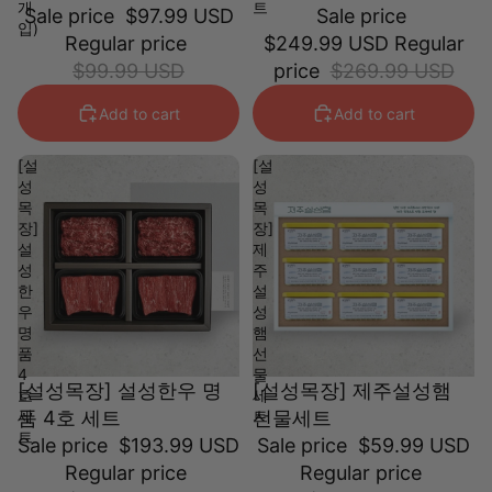
개
트
Sale price
$97.99 USD
Sale price
입)
Regular price
$249.99 USD
Regular
$99.99 USD
price
$269.99 USD
Add to cart
Add to cart
[설
[설
성
성
목
목
장]
장]
설
제
성
주
한
설
우
성
명
햄
품
선
4
물
[설성목장] 설성한우 명
[설성목장] 제주설성햄
호
세
세
품 4호 세트
트
선물세트
트
Sale price
$193.99 USD
Sale price
$59.99 USD
Regular price
Regular price