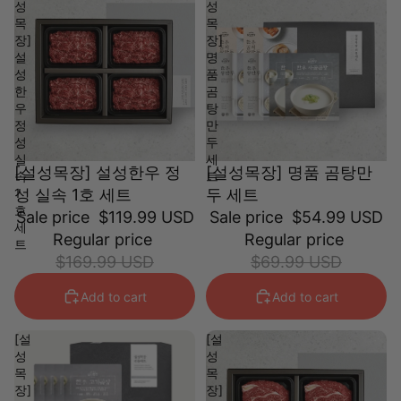
성
성
목
목
장]
장]
설
명
성
품
한
곰
우
탕
정
만
성
두
실
세
[설성목장] 설성한우 정
[설성목장] 명품 곰탕만
속
트
1
성 실속 1호 세트
두 세트
호
Sale price
$119.99 USD
Sale price
$54.99 USD
세
Regular price
Regular price
트
$169.99 USD
$69.99 USD
Add to cart
Add to cart
[설
[설
성
성
목
목
장]
장]