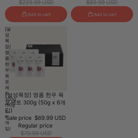
$229.99 USD
$69.99 USD
Add to cart
Add to cart
[설
성
목
장]
명
품
한
우
육
포
세
트
[설성목장] 명품 한우 육
300g
포세트 300g (50g x 6개
(50g
입)
x
6
Sale price
$69.99 USD
개
Regular price
입)
$79.99 USD