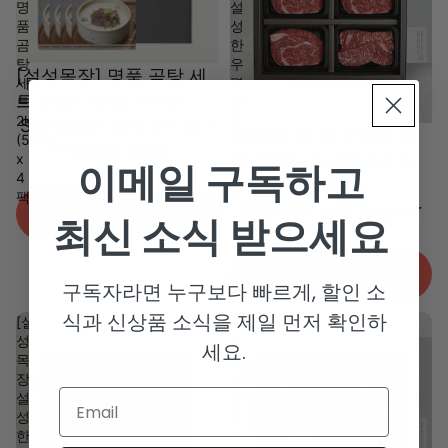
명
설
품
성
곰
한
탕
우
[설성목장] 명품 곰탕 세
세
명
트 2kg (500g x 4팩)
트
품
2kg
성
Sale price
$54.99 USD
[설성목장] 설성한우 명
(500g
(城)
Regular price
x
스
품 성(城) 스테이크세트
이메일 구독하고
$69.99 USD
4
테
Sale price
팩)
이
$399.99 USD
Regular
Add to cart
크
최신 소식 받으세요
price
$499.99 USD
세
트
Add to cart
구독자라면 누구보다 빠르게, 할인 소
식과 신상품 소식을 제일 먼저 확인하
[설
[설
성
성
세요.
목
목
장]
장]
Email
설
설
성
성
한
한