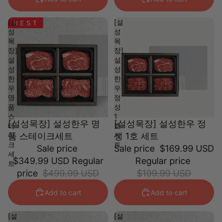
[설
[설
성
성
목
목
장]
장]
설
설
성
성
한
한
우
우
명
정
품
성
스
1
[설성목장] 설성한우 명
[설성목장] 설성한우 정
테
호
이
품 스테이크세트
세
성 1호 세트
크
트
Sale price
Sale price
$169.99 USD
세
$349.99 USD
Regular
Regular price
트
price
$499.99 USD
$199.99 USD
Add to cart
Add to cart
[설
[설