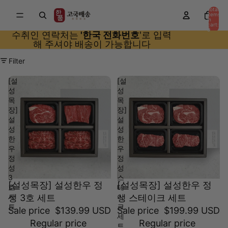
Total
items
in
cart:
0
수취인 연락처는
'한국 전화번호
'로 입력
해 주셔야 배송이 가능합니다
Filter
[설
[설
성
성
목
목
장]
장]
설
설
성
성
한
한
우
우
정
정
성
성
3
스
[설성목장] 설성한우 정
[설성목장] 설성한우 정
호
테
세
성 3호 세트
이
성 스테이크 세트
트
크
Sale price
$139.99 USD
Sale price
$199.99 USD
세
Regular price
Regular price
트