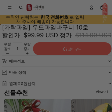
장바
구니
에
있는
총
수취인 연락처는
'한국 전화번호
'로 입력
품목
수:
해 주셔야 배송이 가능합니다
0
[가락과일] 우드과일바구니 10호
할인가
$99.99 USD
정가
$114.99 USD
수량
수량
감소
증가
장바구니
배송정보
반품 정책
원재료&원산지
선물추천
View all
[가
[가
락
락
과
과