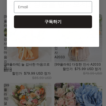
다양한 상품을 만나보세요!
Email
[99
[99
구독하기
플
플
라
라
워]
워]
늘
다
감
정
사
한
한
인
마
사
음
A2033
으
[99플라워] 늘 감사한 마음으로
[99플라워] 다정한 인사 A2033
로
B513
할인가
$75.99 USD
정가
B513
할인가
$79.99 USD
정가
$79.99 USD
$85.99 USD
[99
[99
플
플
라
라
워]
워]
설
수