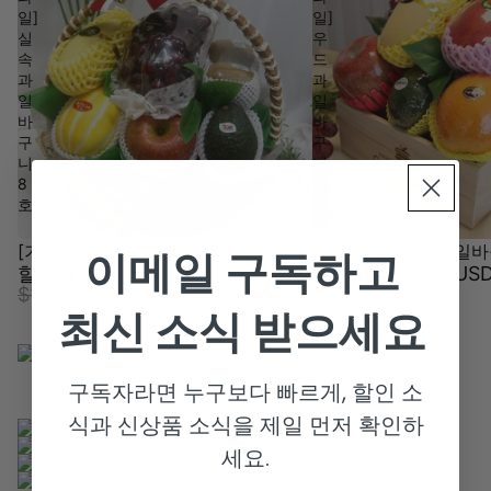
일]
일]
실
우
속
드
과
과
일
일
바
바
구
구
니
니
8
10
호
호
[가락과일] 실속 과일바구니 8호
[가락과일] 우드과일바
이메일 구독하고
할인가
$84.99 USD
정가
할인가
$99.99 US
$109.99 USD
$114.99 USD
최신 소식 받으세요
구독자라면 누구보다 빠르게, 할인 소
식과 신상품 소식을 제일 먼저 확인하
세요.