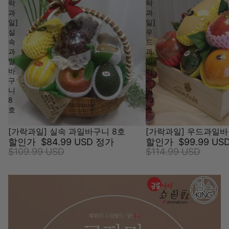
락
락
과
과
일]
일]
실
우
속
드
과
과
일
일
바
바
구
구
니
니
8
10
호
호
[가락과일] 실속 과일바구니 8호
[가락과일] 우드과일바
할인가
$84.99 USD
정가
할인가
$99.99 US
$109.99 USD
$114.99 USD