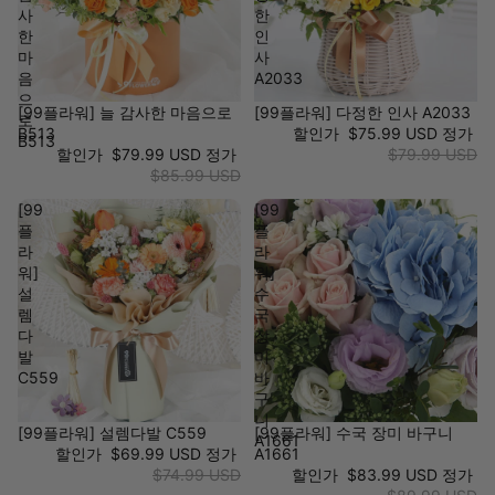
사
한
한
인
마
사
음
A2033
으
[99플라워] 늘 감사한 마음으로
[99플라워] 다정한 인사 A2033
로
B513
할인가
$75.99 USD
정가
B513
할인가
$79.99 USD
정가
$79.99 USD
$85.99 USD
[99
[99
플
플
라
라
워]
워]
설
수
렘
국
다
장
발
미
C559
바
구
니
[99플라워] 설렘다발 C559
[99플라워] 수국 장미 바구니
A1661
할인가
$69.99 USD
정가
A1661
$74.99 USD
할인가
$83.99 USD
정가