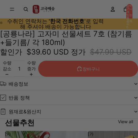
장바
구니
에
있는
총
수취인 연락처는
'한국 전화번호
'로 입력
품목
수:
해 주셔야 배송이 가능합니다
0
[공룡나라] 고자미 선물세트 7호 (참기름
+들기름/ 각 180ml)
할인가
$39.60 USD
정가
$47.99 USD
수량
수량
감소
증가
장바구니
배송정보
반품 정책
원재료&원산지
선물추천
View all
[가
[가