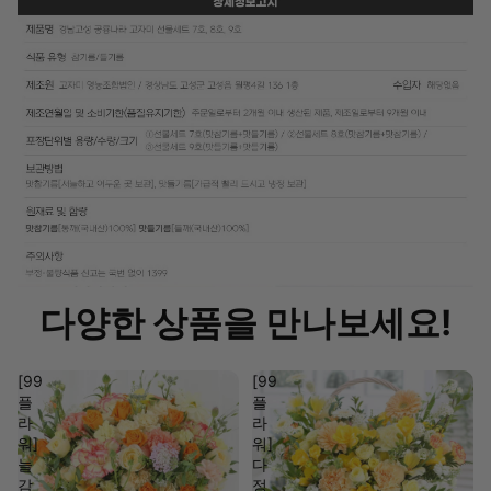
다양한 상품을 만나보세요!
[99
[99
플
플
라
라
워]
워]
늘
다
감
정