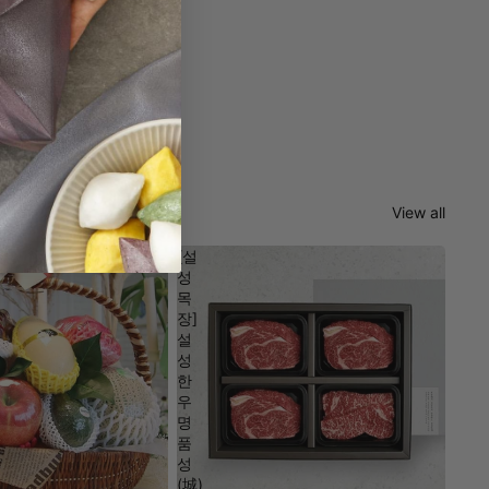
View all
[설
성
목
장]
설
성
한
우
명
품
성
(城)