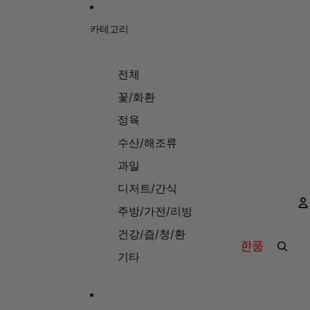
카테고리
전체
꽃/화환
정육
수산/해조류
과일
디저트/간식
주방/가전/리빙
건강/즙/청/환
기타