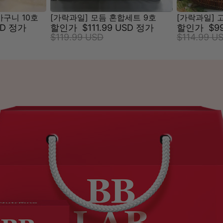
바구니 10호
[가락과일] 모듬 혼합세트 9호
[가락과일] 
SD
정가
할인가
$111.99 USD
정가
할인가
$9
$119.99 USD
$114.99 U