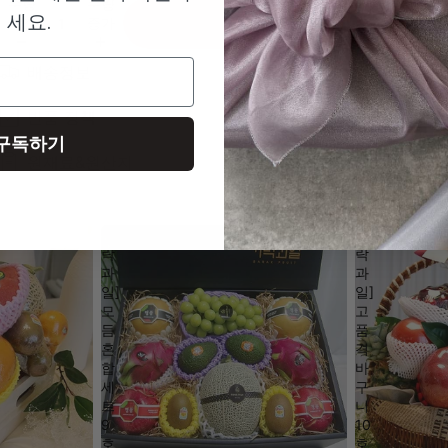
수량
수량
세요.
감소
증가
장바구니
배송정보
반품 정책
구독하기
원재료&원산지
[가
[가
락
락
과
과
일]
일]
모
고
듬
품
혼
격
합
바
세
구
트
니
9
10
호
호