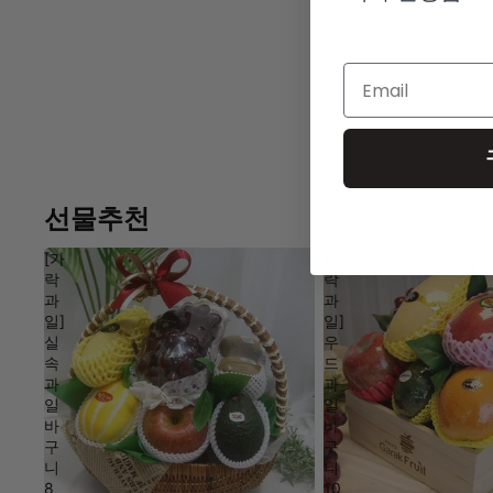
Email
선물추천
[가
[가
락
락
과
과
일]
일]
실
우
속
드
과
과
일
일
바
바
구
구
니
니
8
10