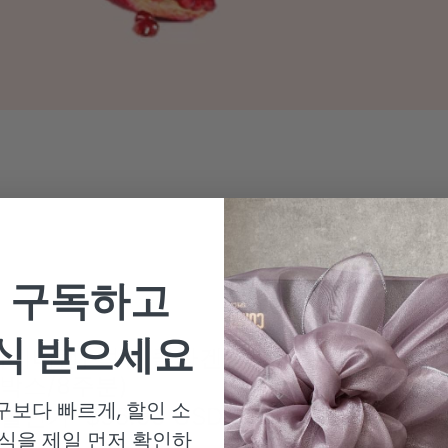
 구독하고
식 받으세요
[비비랩] 석류 콜라겐S 젤리 선물세트 (4
박스/8주분)
보다 빠르게, 할인 소
할인가
$55.99 USD
정가
$59.99 USD
식을 제일 먼저 확인하