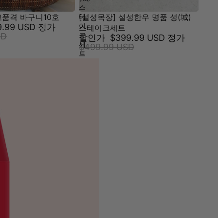
스
고품격 바구니10호
[설성목장] 설성한우 명품 성(城)
테
이
9.99 USD
정가
스테이크세트
크
SD
할인가
$399.99 USD
정가
세
$499.99 USD
트