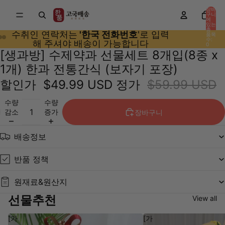
장바
구니
에
있는
총
수취인 연락처는
'한국 전화번호
'로 입력
품목
수:
해 주셔야 배송이 가능합니다
0
[생과방] 수제약과 선물세트 8개입(8종 x
1개) 한과 전통간식 (보자기 포장)
할인가
$49.99 USD
정가
$59.99 USD
수량
수량
감소
증가
장바구니
배송정보
반품 정책
원재료&원산지
선물추천
View all
[가
[가