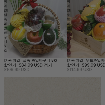
락
락
과
과
일]
일]
실
우
속
드
과
과
일
일
바
바
구
구
니
니
8
10
호
호
[가락과일] 실속 과일바구니 8호
[가락과일] 우드과일바
할인가
$84.99 USD
정가
할인가
$99.99 US
$109.99 USD
$114.99 USD