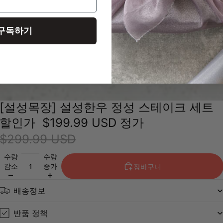
구독하기
[설성목장] 설성한우 정성 스테이크 세트
할인가
$199.99 USD
정가
$299.99 USD
수량
수량
감소
증가
장바구니
배송정보
반품 정책