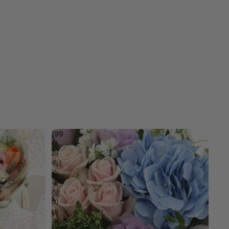
[99
플
라
워]
수
국
장
미
바
구