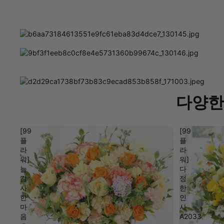
다양한
[99
[99
플
플
라
라
워]
워]
늘
다
감
정
사
한
한
인
마
사
음
A2033