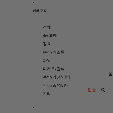
카테고리
전체
꽃/화환
정육
수산/해조류
과일
디저트/간식
주방/가전/리빙
건강/즙/청/환
기타