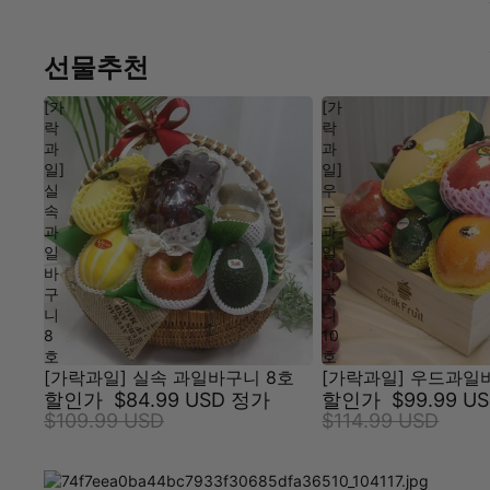
선물추천
[가
[가
락
락
과
과
일]
일]
실
우
속
드
과
과
일
일
바
바
구
구
니
니
8
10
호
호
[가락과일] 실속 과일바구니 8호
[가락과일] 우드과일
할인가
$84.99 USD
정가
할인가
$99.99 U
$109.99 USD
$114.99 USD