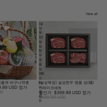
View all
[설
성
목
장]
설
성
한
우
명
품
성
(城)
스
고품격 바구니10호
[설성목장] 설성한우 명품 성(城)
테
이
9.99 USD
정가
스테이크세트
크
SD
할인가
$399.99 USD
정가
세
$499.99 USD
트