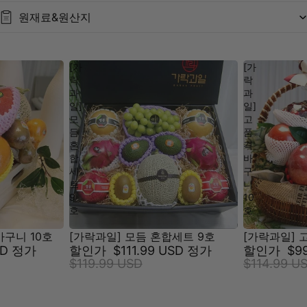
원재료&원산지
[가
[가
락
락
과
과
일]
일]
모
고
듬
품
혼
격
합
바
세
구
트
니
9
10
호
호
바구니 10호
[가락과일] 모듬 혼합세트 9호
[가락과일] 
SD
정가
할인가
$111.99 USD
정가
할인가
$9
$119.99 USD
$114.99 U