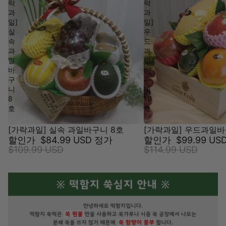
락
락
과
과
일]
일]
실
우
속
드
과
과
일
일
바
바
구
구
니
니
8
10
호
호
[가락과일] 실속 과일바구니 8호
[가락과일] 우드과일바
할인가
$84.99 USD
정가
할인가
$99.99 US
$109.99 USD
$114.99 USD