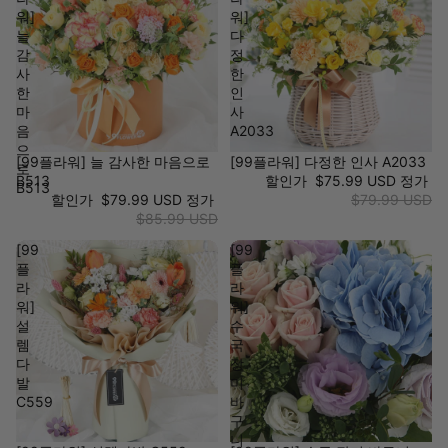
워]
워]
늘
다
감
정
사
한
한
인
마
사
음
A2033
으
[99플라워] 늘 감사한 마음으로
[99플라워] 다정한 인사 A2033
로
B513
할인가
$75.99 USD
정가
B513
할인가
$79.99 USD
정가
$79.99 USD
$85.99 USD
[99
[99
플
플
라
라
워]
워]
설
수
렘
국
다
장
발
미
C559
바
구
니