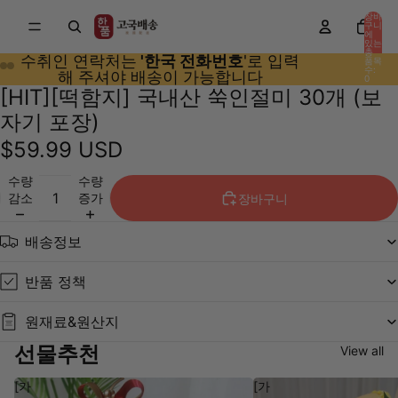
장바
구니
에
있는
총
수취인 연락처는
'한국 전화번호
'로 입력
품목
수:
해 주셔야 배송이 가능합니다
0
[HIT][떡함지] 국내산 쑥인절미 30개 (보
자기 포장)
$59.99 USD
수량
수량
감소
증가
장바구니
배송정보
반품 정책
원재료&원산지
선물추천
View all
[가
[가